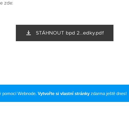
e zde:
STÁHNOUT bpd 2...edky.pdf
ný pomocí Webnode.
Vytvořte si vlastní stránky
zdarma ještě dnes!
© 2018 Brněnské psí dny. Foto: Ondřej Uhlíř
Vytvořeno službou
Webnode