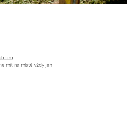
il.com
.
e mít na místě vždy jen