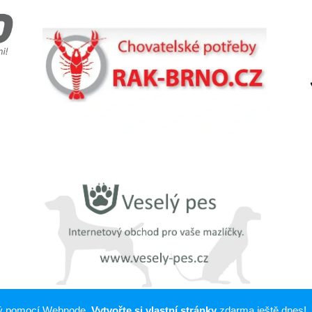
ný pomocí Webnode.
Vytvořte si vlastní stránky
zdarma ještě dnes!